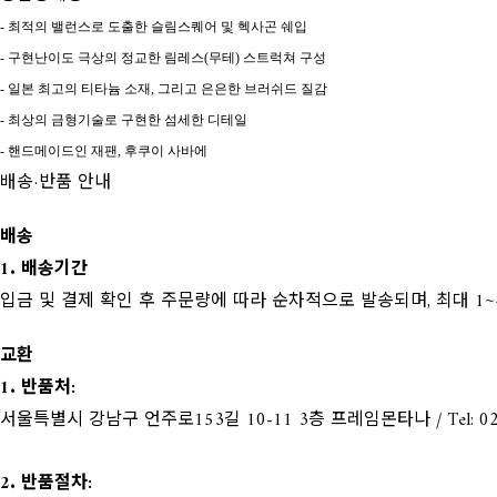
- 최적의 밸런스로 도출한 슬림스퀘어 및 헥사곤 쉐입
- 구현난이도 극상의 정교한 림레스(무테) 스트럭쳐 구성
- 일본 최고의 티타늄 소재, 그리고 은은한 브러쉬드 질감
- 최상의 금형기술로 구현한 섬세한 디테일
- 핸드메이드인 재팬, 후쿠이 사바에
배송·반품 안내
배송
1. 배송기간
입금 및 결제 확인 후 주문량에 따라 순차적으로 발송되며, 최대 1~
교환
1. 반품처:
서울특별시 강남구 언주로153길 10-11 3층 프레임몬타나 / Tel: 02-
2. 반품절차: